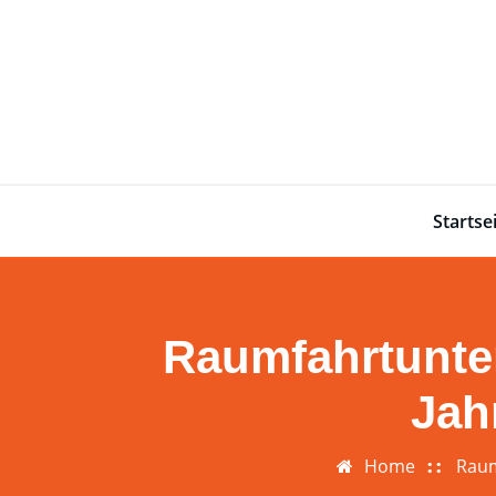
Skip
to
content
Startse
Raumfahrtunte
Jah
Home
Raum