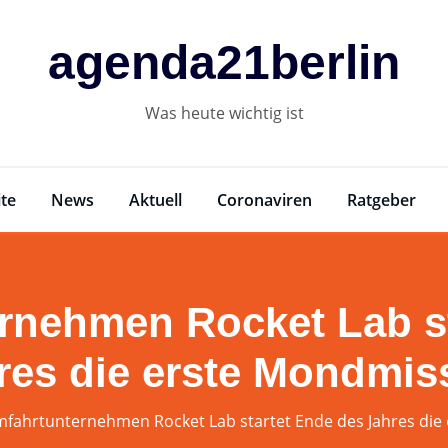
agenda21berlin
Was heute wichtig ist
ite
News
Aktuell
Coronaviren
Ratgeber
rnehmen Rocket Lab st
res die erste Mondmis
fahrtunternehmen Rocket Lab startet Ende des Jahres die