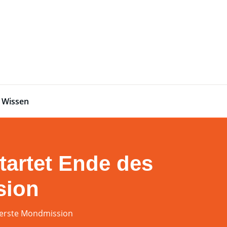
Wissen
artet Ende des
sion
 erste Mondmission